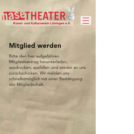
Mitglied werden
Bitte den hier aufgeführen
Mitgliedsantrag herunterladen,
ausdrucken, ausfüllen und wieder an uns
zurückschicken. Wir melden uns
schnellstmöglich mit einer Bestätigung
der Mitgliedschaft.